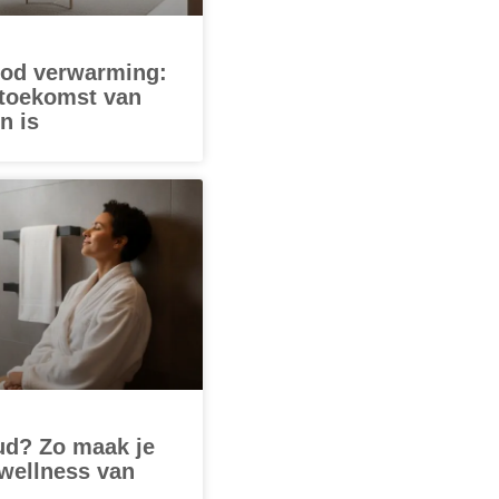
ood verwarming:
 toekomst van
n is
ud? Zo maak je
wellness van