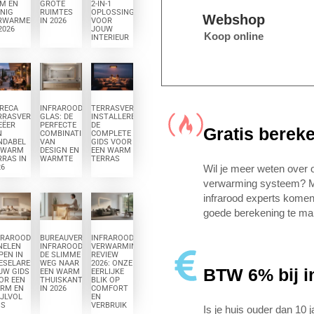
IM EN
GROTE
2-IN-1
INIG
RUIMTES
OPLOSSING
Webshop
RWARMEN
IN 2026
VOOR
2026
JOUW
Koop online
INTERIEUR
RECA
INFRAROODPANEEL
TERRASVERWARMER
ING
RRASVERWARMING:
GLAS: DE
INSTALLEREN:
EËER
PERFECTE
DE
Gratis berek
N
COMBINATIE
COMPLETE
NDABEL
VAN
GIDS VOOR
 WARM
DESIGN EN
EEN WARM
RRAS IN
WARMTE
TERRAS
26
Wil je meer weten over 
verwarming systeem? M
infrarood experts komen 
goede berekening te ma
FRAROOD
BUREAUVERWARMING
INFRAROOD
NELEN
INFRAROOD:
VERWARMING
PEN IN
DE SLIMME
REVIEW
ESELARE:
WEG NAAR
2026: ONZE
BTW 6% bij in
UW GIDS
EEN WARM
EERLIJKE
OR EEN
THUISKANTOOR
BLIK OP
RM EN
IN 2026
COMFORT
IJLVOL
EN
IS
VERBRUIK
Is je huis ouder dan 10 