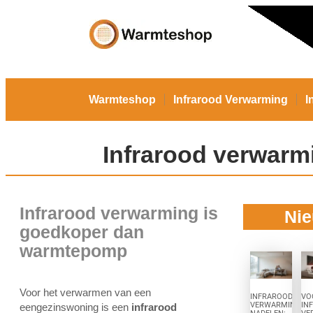
Warmteshop
Infrarood Verwarming
I
Infrarood verwar
Infrarood verwarming is
Nie
goedkoper dan
warmtepomp
Voor het verwarmen van een
INFRAROOD
VO
VERWARMING
IN
eengezinswoning is een
infrarood