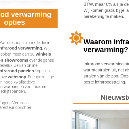
BTW, maar 6% als je de i
Wij komen gratis bij je 
ood verwarming
berekening te maken.
opties
Waarom Infr
Warmteshop is marktleider in
infrarood verwarming
verwarming?
. Wij
winkels
hebben meer dan 30
en showrooms
over de ganse
Infrarood verwarming str
Benelux. Je kan online
warmtestralen uit, net a
infrarood panelen
kopen in
stralen van de zon. On
webshop
onze
. Energiezuinige
beste infraroodstraling.
en hoog kwalitatieve
verwarmingen voor huis en
bedrijfspanden.
Nieuwst
Eugene Verbraak
Directeur oprichter