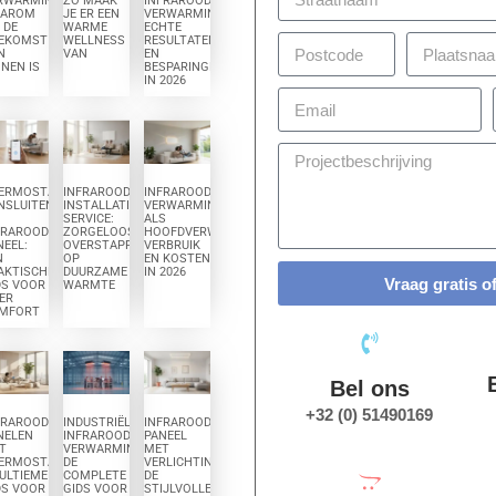
RWARMING:
ZO MAAK
INFRAROOD
AROM
JE ER EEN
VERWARMING:
 DE
WARME
ECHTE
EKOMST
WELLNESS
RESULTATEN
N
VAN
EN
NEN IS
BESPARINGEN
IN 2026
ERMOSTAAT
INFRAROOD
INFRAROOD
ER
NSLUITEN
INSTALLATIE
VERWARMING
SERVICE:
ALS
FRAROOD
ZORGELOOS
HOOFDVERWARMING:
NEEL:
OVERSTAPPEN
VERBRUIK
N
OP
EN KOSTEN
AKTISCHE
DUURZAME
IN 2026
Vraag gratis o
DS VOOR
WARMTE
ER
MFORT
Bel ons
+32 (0) 51490169
FRAROOD
INDUSTRIËLE
INFRAROOD
NELEN
INFRAROOD
PANEEL
T
VERWARMING:
MET
ERMOSTAAT:
DE
VERLICHTING:
 ULTIEME
COMPLETE
DE
DS VOOR
GIDS VOOR
STIJLVOLLE