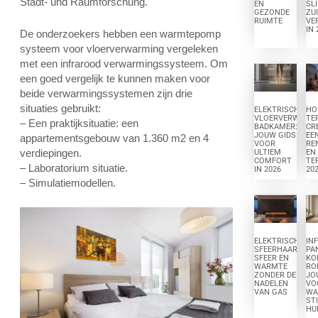
Stadt- und Raumförschung.
EN
SL
GEZONDE
ZU
RUIMTE
VE
IN 
De onderzoekers hebben een warmtepomp
systeem voor vloerverwarming vergeleken
met een infrarood verwarmingssysteem. Om
een goed vergelijk te kunnen maken voor
beide verwarmingssystemen zijn drie
situaties gebruikt:
ELEKTRISCHE
HO
VLOERVERWARM
TE
– Een praktijksituatie: een
BADKAMER:
CR
JOUW GIDS
EE
appartementsgebouw van 1.360 m2 en 4
VOOR
RE
verdiepingen.
ULTIEM
EN
COMFORT
TE
– Laboratorium situatie.
IN 2026
20
– Simulatiemodellen.
ELEKTRISCHE
IN
SFEERHAARD:
PA
SFEER EN
KO
WARMTE
RO
ZONDER DE
JO
NADELEN
VO
VAN GAS
WA
ST
HU