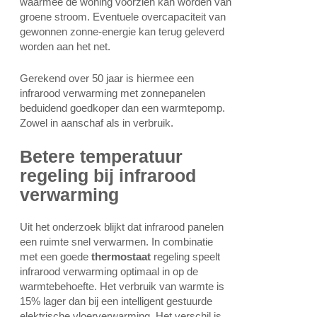
waarmee de woning voorzien kan worden van
groene stroom. Eventuele overcapaciteit van
gewonnen zonne-energie kan terug geleverd
worden aan het net.
Gerekend over 50 jaar is hiermee een
infrarood verwarming met zonnepanelen
beduidend goedkoper dan een warmtepomp.
Zowel in aanschaf als in verbruik.
Betere temperatuur
regeling bij infrarood
verwarming
Uit het onderzoek blijkt dat infrarood panelen
een ruimte snel verwarmen. In combinatie
met een goede
thermostaat
regeling speelt
infrarood verwarming optimaal in op de
warmtebehoefte. Het verbruik van warmte is
15% lager dan bij een intelligent gestuurde
elektrische vloerverwarming. Het verschil is