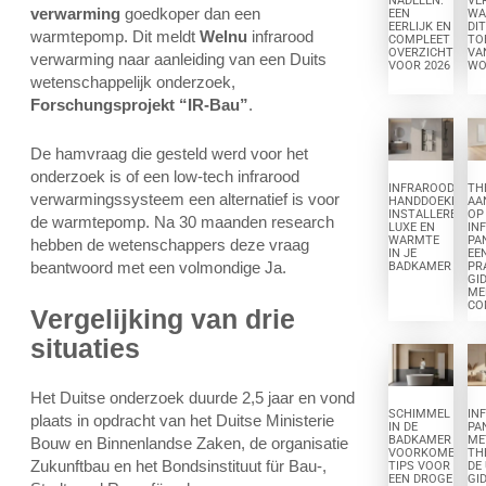
NADELEN:
VE
verwarming
goedkoper dan een
EEN
WA
EERLIJK EN
DIT
warmtepomp. Dit meldt
Welnu
infrarood
COMPLEET
TO
OVERZICHT
VA
verwarming naar aanleiding van een Duits
VOOR 2026
WO
wetenschappelijk onderzoek,
Forschungsprojekt “IR-Bau”
.
De hamvraag die gesteld werd voor het
onderzoek is of een low-tech infrarood
INFRAROOD
TH
verwarmingssysteem een alternatief is voor
HANDDOEKDROG
AA
INSTALLEREN:
OP
de warmtepomp. Na 30 maanden research
LUXE EN
IN
WARMTE
PA
hebben de wetenschappers deze vraag
IN JE
EE
beantwoord met een volmondige Ja.
BADKAMER
PR
GI
ME
CO
Vergelijking van drie
situaties
Het Duitse onderzoek duurde 2,5 jaar en vond
SCHIMMEL
IN
plaats in opdracht van het Duitse Ministerie
IN DE
PA
BADKAMER
ME
Bouw en Binnenlandse Zaken, de organisatie
VOORKOMEN:
TH
Zukunftbau en het Bondsinstituut für Bau-,
TIPS VOOR
DE
EEN DROGE
GI