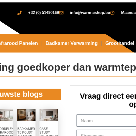
+32 (0) 51490169
info@warmteshop.be
Maandag 
nfrarood Panelen
Badkamer Verwarming
Groothandel
ming goedkoper dan warmte
uwste blogs
Vraag direct een
o
ORDELEN
BADKAMER
CASE
FRAROOD
TE KOUD?
STUDY