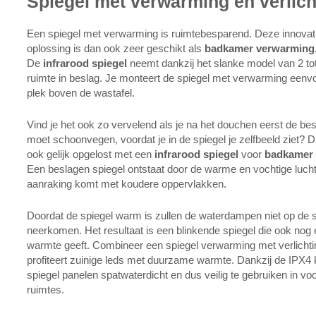
Spiegel met verwarming en verlich
Een spiegel met verwarming is ruimtebesparend. Deze innovat
oplossing is dan ook zeer geschikt als
badkamer verwarming
De
infrarood spiegel
neemt dankzij het slanke model van 2 to
ruimte in beslag. Je monteert de spiegel met verwarming eenv
plek boven de wastafel.
Vind je het ook zo vervelend als je na het douchen eerst de be
moet schoonvegen, voordat je in de spiegel je zelfbeeld ziet? D
ook gelijk opgelost met een
infrarood spiegel
voor
badkamer
Een beslagen spiegel ontstaat door de warme en vochtige lucht 
aanraking komt met koudere oppervlakken.
Doordat de spiegel warm is zullen de waterdampen niet op de s
neerkomen. Het resultaat is een blinkende spiegel die ook nog 
warmte geeft. Combineer een spiegel verwarming met verlichti
profiteert zuinige leds met duurzame warmte. Dankzij de IPX4 
spiegel panelen spatwaterdicht en dus veilig te gebruiken in vo
ruimtes.