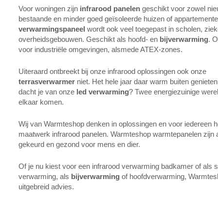
Voor woningen zijn
infrarood panelen
geschikt voor zowel ni
bestaande en minder goed geïsoleerde huizen of appartementen
verwarmingspaneel
wordt ook veel toegepast in scholen, zie
overheidsgebouwen. Geschikt als hoofd- en
bijverwarming
. 
voor industriële omgevingen, alsmede ATEX-zones.
Uiteraard ontbreekt bij onze infrarood oplossingen ook onze
terrasverwarmer
niet. Het hele jaar daar warm buiten genieten
dacht je van onze
led verwarming
? Twee energiezuinige werel
elkaar komen.
Wij van Warmteshop denken in oplossingen en voor iedereen h
maatwerk infrarood panelen. Warmteshop warmtepanelen zijn 
gekeurd en gezond voor mens en dier.
Of je nu kiest voor een infrarood verwarming badkamer of als
verwarming, als
bijverwarming
of hoofdverwarming, Warmtesh
uitgebreid advies.