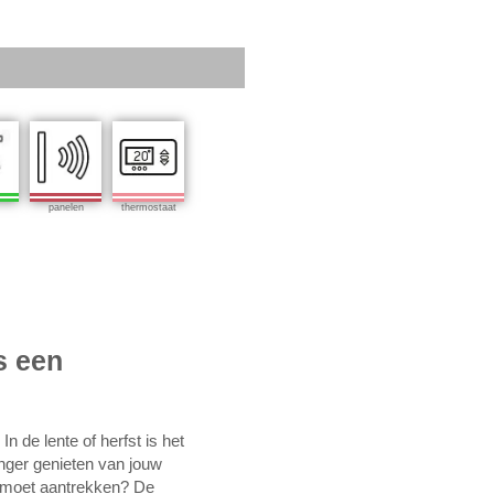
panelen
thermostaat
s een
n de lente of herfst is het
langer genieten van jouw
as moet aantrekken? De