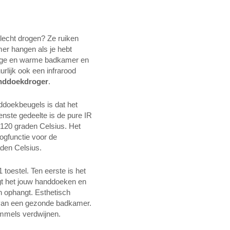
slecht drogen? Ze ruiken
mer hangen als je hebt
droge en warme badkamer en
lijk ook een infrarood
nddoekdroger
.
doekbeugels is dat het
enste gedeelte is de pure IR
 120 graden Celsius. Het
ogfunctie voor de
den Celsius.
toestel. Ten eerste is het
gt het jouw handdoeken en
n ophangt. Esthetisch
jk van een gezonde badkamer.
mmels verdwijnen.