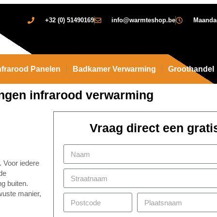
+32 (0) 51490169
info@warmteshop.be
Maandag 
nfrarood Panelen
Badkamer Verwarming
Groothandel
ngen infrarood verwarming
Vraag direct een grati
. Voor iedere
 de
g buiten.
wuste manier,