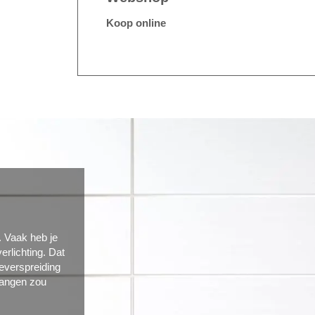
Koop online
. Vaak heb je
erlichting. Dat
everspreiding
hangen zou