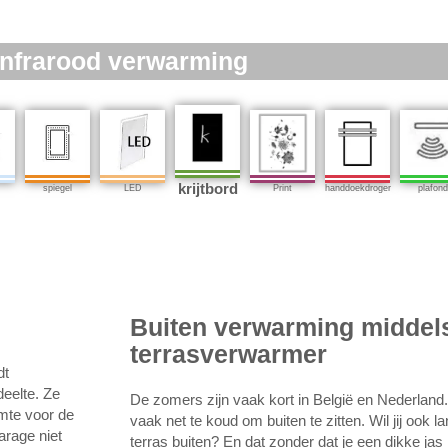
Infrarood verwarming
krijtbord
spiegel
LED
Print
handdoekdroger
plafond
Buiten verwarming middel
terrasverwarmer
dt
eelte. Ze
De zomers zijn vaak kort in België en Nederland. I
mte voor de
vaak net te koud om buiten te zitten. Wil jij ook 
arage niet
terras buiten? En dat zonder dat je een dikke j