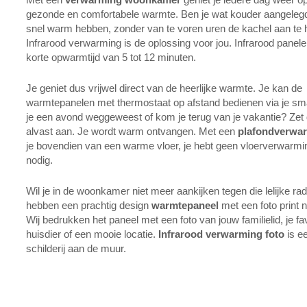
gezonde en comfortabele warmte. Ben je wat kouder aangelegd 
snel warm hebben, zonder van te voren uren de kachel aan te
Infrarood verwarming is de oplossing voor jou. Infrarood pane
korte opwarmtijd van 5 tot 12 minuten.
Je geniet dus vrijwel direct van de heerlijke warmte. Je kan de
warmtepanelen met thermostaat op afstand bedienen via je sm
je een avond weggeweest of kom je terug van je vakantie? Zet
alvast aan. Je wordt warm ontvangen. Met een
plafondverwa
je bovendien van een warme vloer, je hebt geen vloerverwarm
nodig.
Wil je in de woonkamer niet meer aankijken tegen die lelijke rad
hebben een prachtig design
warmtepaneel
met een foto print 
Wij bedrukken het paneel met een foto van jouw familielid, je fa
huisdier of een mooie locatie.
Infrarood verwarming foto
is e
schilderij aan de muur.