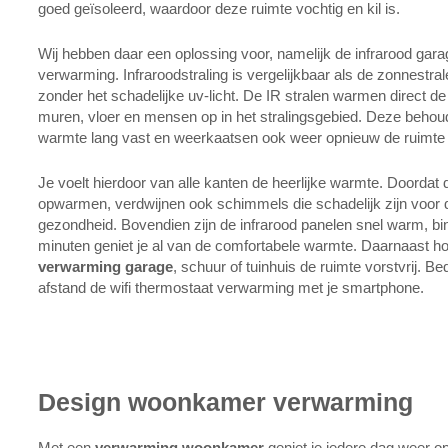
goed geïsoleerd, waardoor deze ruimte vochtig en kil is.
Wij hebben daar een oplossing voor, namelijk de infrarood gara
verwarming. Infraroodstraling is vergelijkbaar als de zonnestra
zonder het schadelijke uv-licht. De IR stralen warmen direct d
muren, vloer en mensen op in het stralingsgebied. Deze behou
warmte lang vast en weerkaatsen ook weer opnieuw de ruimte 
Je voelt hierdoor van alle kanten de heerlijke warmte. Doordat
opwarmen, verdwijnen ook schimmels die schadelijk zijn voor 
gezondheid. Bovendien zijn de infrarood panelen snel warm, bin
minuten geniet je al van de comfortabele warmte. Daarnaast h
verwarming garage
, schuur of tuinhuis de ruimte vorstvrij. Be
afstand de wifi thermostaat verwarming met je smartphone.
Design woonkamer verwarming
Met een
verwarming woonkamer
geniet je iedere dag weer o