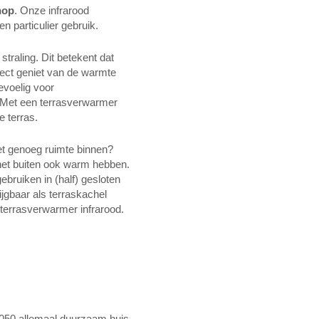
hop
. Onze infrarood
n particulier gebruik.
straling. Dit betekent dat
irect geniet van de warmte
gevoelig voor
. Met een terrasverwarmer
e terras.
iet genoeg ruimte binnen?
het buiten ook warm hebben.
ebruiken in (half) gesloten
rijgbaar als terraskachel
terrasverwarmer infrarood.
2050 allemaal duurzaam huis