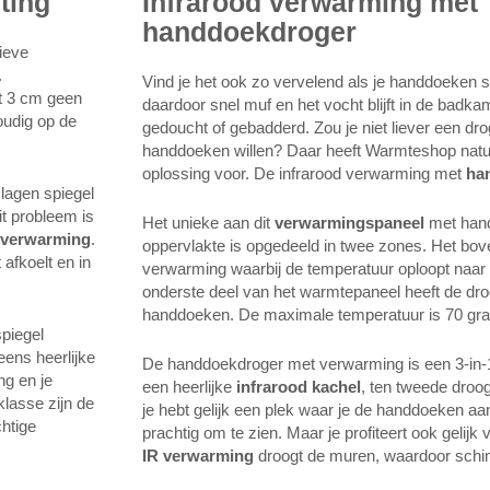
ting
Infrarood verwarming met
handdoekdroger
ieve
.
Vind je het ook zo vervelend als je handdoeken 
t 3 cm geen
daardoor snel muf en het vocht blijft in de badka
oudig op de
gedoucht of gebadderd. Zou je niet liever een 
handdoeken willen? Daar heeft Warmteshop natuur
oplossing voor. De infrarood verwarming met
ha
slagen spiegel
it probleem is
Het unieke aan dit
verwarmingspaneel
met hand
 verwarming
.
oppervlakte is opgedeeld in twee zones. Het bov
afkoelt en in
verwarming waarbij de temperatuur oploopt naar
onderste deel van het warmtepaneel heeft de dro
handdoeken. De maximale temperatuur is 70 gra
piegel
eens heerlijke
De handdoekdroger met verwarming is een 3-in-1 
ng en je
een heerlijke
infrarood kachel
, ten tweede droo
klasse zijn de
je hebt gelijk een plek waar je de handdoeken aa
chtige
prachtig om te zien. Maar je profiteert ook geli
IR verwarming
droogt de muren, waardoor schi