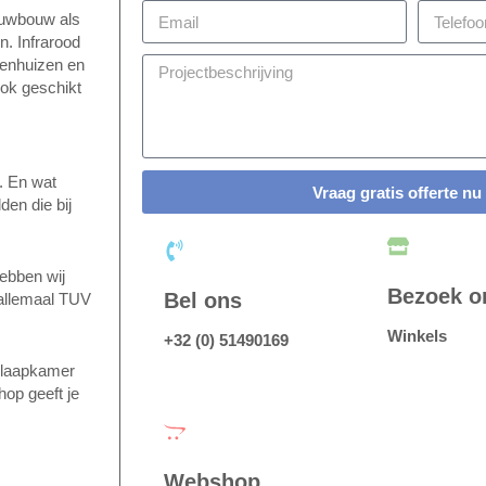
euwbouw als
. Infrarood
kenhuizen en
Ook geschikt
. En wat
Vraag gratis offerte nu
den die bij
ebben wij
Bezoek o
Bel ons
allemaal TUV
Winkels
+32 (0) 51490169
 slaapkamer
op geeft je
Webshop