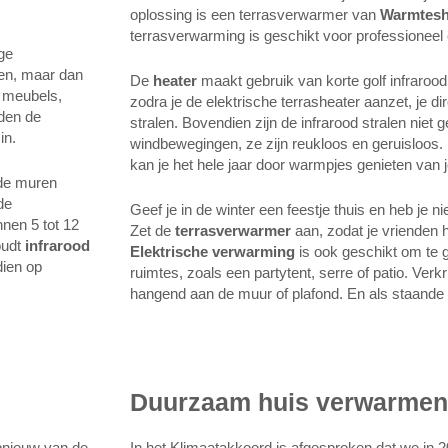
oplossing is een terrasverwarmer van
Warmtes
terrasverwarming is geschikt voor professioneel e
ge
len, maar dan
De
heater
maakt gebruik van korte golf infrarood 
e meubels,
zodra je de elektrische terrasheater aanzet, je d
den de
stralen. Bovendien zijn de infrarood stralen niet 
in.
windbewegingen, ze zijn reukloos en geruisloos
kan je het hele jaar door warmpjes genieten van j
 de muren
de
Geef je in de winter een feestje thuis en heb je n
nen 5 tot 12
Zet de
terrasverwarmer
aan, zodat je vrienden 
oudt
infrarood
Elektrische verwarming
is ook geschikt om te g
dien op
ruimtes, zoals een partytent, serre of patio. Verk
hangend aan de muur of plafond. En als staande 
Duurzaam huis verwarmen
pnieuw van de
In het Klimaatakkoord is afgesproken dat we in 