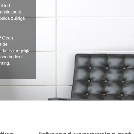
t led-
ansluitpunt
beide zuinige
g? Geen
e de
 dat is mogelijk
foon bedient.
ming.