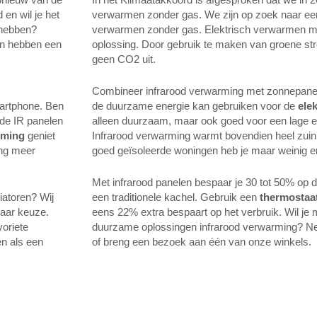
en wil je het
verwarmen zonder gas. We zijn op zoek naar een 
 hebben?
verwarmen zonder gas. Elektrisch verwarmen met 
len hebben een
oplossing. Door gebruik te maken van groene str
geen CO2 uit.
Combineer infrarood verwarming met zonnepanelen
artphone. Ben
de duurzame energie kan gebruiken voor de
ele
 de IR panelen
alleen duurzaam, maar ook goed voor een lage ele
rming
geniet
Infrarood verwarming warmt bovendien heel zuini
ing meer
goed geïsoleerde woningen heb je maar weinig en
Met infrarood panelen bespaar je 30 tot 50% op 
iatoren? Wij
een traditionele kachel. Gebruik een
thermostaa
naar keuze.
eens 22% extra bespaart op het verbruik. Wil je
voriete
duurzame oplossingen infrarood verwarming? N
en als een
of breng een bezoek aan één van onze winkels.