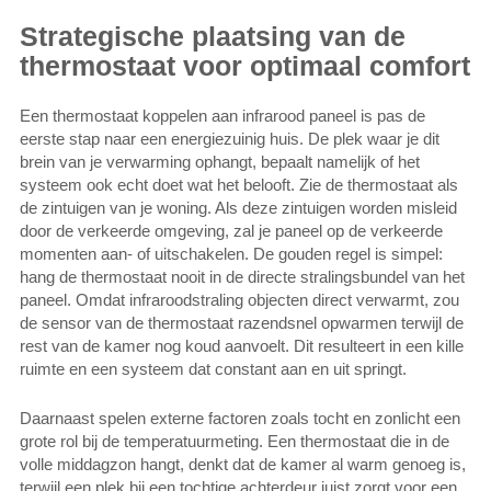
Strategische plaatsing van de
thermostaat voor optimaal comfort
Een thermostaat koppelen aan infrarood paneel is pas de
eerste stap naar een energiezuinig huis. De plek waar je dit
brein van je verwarming ophangt, bepaalt namelijk of het
systeem ook echt doet wat het belooft. Zie de thermostaat als
de zintuigen van je woning. Als deze zintuigen worden misleid
door de verkeerde omgeving, zal je paneel op de verkeerde
momenten aan- of uitschakelen. De gouden regel is simpel:
hang de thermostaat nooit in de directe stralingsbundel van het
paneel. Omdat infraroodstraling objecten direct verwarmt, zou
de sensor van de thermostaat razendsnel opwarmen terwijl de
rest van de kamer nog koud aanvoelt. Dit resulteert in een kille
ruimte en een systeem dat constant aan en uit springt.
Daarnaast spelen externe factoren zoals tocht en zonlicht een
grote rol bij de temperatuurmeting. Een thermostaat die in de
volle middagzon hangt, denkt dat de kamer al warm genoeg is,
terwijl een plek bij een tochtige achterdeur juist zorgt voor een