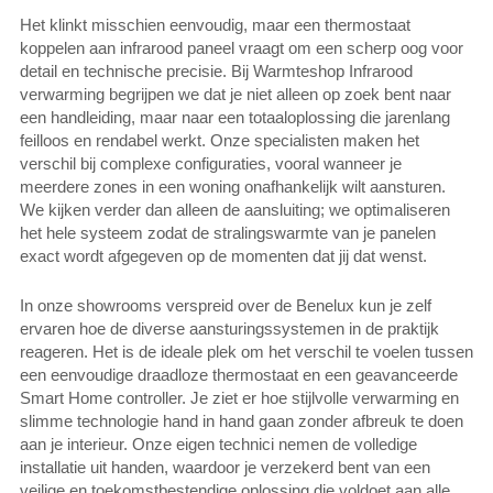
Het klinkt misschien eenvoudig, maar een thermostaat
koppelen aan infrarood paneel vraagt om een scherp oog voor
detail en technische precisie. Bij Warmteshop Infrarood
verwarming begrijpen we dat je niet alleen op zoek bent naar
een handleiding, maar naar een totaaloplossing die jarenlang
feilloos en rendabel werkt. Onze specialisten maken het
verschil bij complexe configuraties, vooral wanneer je
meerdere zones in een woning onafhankelijk wilt aansturen.
We kijken verder dan alleen de aansluiting; we optimaliseren
het hele systeem zodat de stralingswarmte van je panelen
exact wordt afgegeven op de momenten dat jij dat wenst.
In onze showrooms verspreid over de Benelux kun je zelf
ervaren hoe de diverse aansturingssystemen in de praktijk
reageren. Het is de ideale plek om het verschil te voelen tussen
een eenvoudige draadloze thermostaat en een geavanceerde
Smart Home controller. Je ziet er hoe stijlvolle verwarming en
slimme technologie hand in hand gaan zonder afbreuk te doen
aan je interieur. Onze eigen technici nemen de volledige
installatie uit handen, waardoor je verzekerd bent van een
veilige en toekomstbestendige oplossing die voldoet aan alle