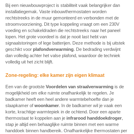
Bij een nieuwbouwproject is stabiliteit vaak belangrijker dan
installatiegemak. Vaste inbouwthermostaten worden
rechtstreeks in de muur gemonteerd en verbonden met de
stroomvoorziening. Dit type koppeling vraagt om een 230V
voeding en schakeldraden die rechtstreeks naar het paneel
lopen. Het grote voordeel is dat je nooit last hebt van
signaalstoringen of lege batterijen. Deze methode is bij uitstek
geschikt voor
plafondverwarming
. De bedrading verdwijnt
dan volledig achter het valse plafond, waardoor de techniek
volledig uit het zicht blijft.
Zone-regeling: elke kamer zijn eigen klimaat
Een van de grootste
Voordelen van straalverwarming
is de
mogelijkheid om elke ruimte onafhankelijk te regelen. Je
badkamer heeft een heel andere warmtebehoefte dan je
slaapkamer of
woonkamer
. In de badkamer wil je vaak een
korte, krachtige warmtepiek in de ochtend. Door een aparte
thermostaat te koppelen aan je
infrarood handdoekdroger
,
stap je altijd een behaaglijke ruimte binnen met een warme
handdoek binnen handbereik. Onafhankelijke thermostaten per