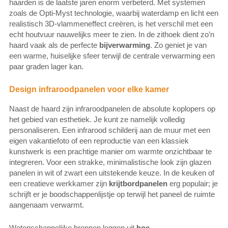
haarden is de laatste jaren enorm verbeterd. Met systemen
zoals de Opti-Myst technologie, waarbij waterdamp en licht een
realistisch 3D-vlammeneffect creëren, is het verschil met een
echt houtvuur nauwelijks meer te zien. In de zithoek dient zo’n
haard vaak als de perfecte
bijverwarming
. Zo geniet je van
een warme, huiselijke sfeer terwijl de centrale verwarming een
paar graden lager kan.
Design infraroodpanelen voor elke kamer
Naast de haard zijn infraroodpanelen de absolute koplopers op
het gebied van esthetiek. Je kunt ze namelijk volledig
personaliseren. Een infrarood schilderij aan de muur met een
eigen vakantiefoto of een reproductie van een klassiek
kunstwerk is een prachtige manier om warmte onzichtbaar te
integreren. Voor een strakke, minimalistische look zijn glazen
panelen in wit of zwart een uitstekende keuze. In de keuken of
een creatieve werkkamer zijn
krijtbordpanelen
erg populair; je
schrijft er je boodschappenlijstje op terwijl het paneel de ruimte
aangenaam verwarmt.
Wetenschappelijke bronnen leggen uit
hoe