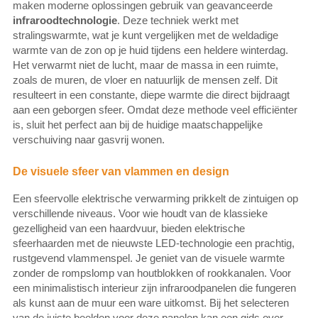
maken moderne oplossingen gebruik van geavanceerde
infraroodtechnologie
. Deze techniek werkt met
stralingswarmte, wat je kunt vergelijken met de weldadige
warmte van de zon op je huid tijdens een heldere winterdag.
Het verwarmt niet de lucht, maar de massa in een ruimte,
zoals de muren, de vloer en natuurlijk de mensen zelf. Dit
resulteert in een constante, diepe warmte die direct bijdraagt
aan een geborgen sfeer. Omdat deze methode veel efficiënter
is, sluit het perfect aan bij de huidige maatschappelijke
verschuiving naar gasvrij wonen.
De visuele sfeer van vlammen en design
Een sfeervolle elektrische verwarming prikkelt de zintuigen op
verschillende niveaus. Voor wie houdt van de klassieke
gezelligheid van een haardvuur, bieden elektrische
sfeerhaarden met de nieuwste LED-technologie een prachtig,
rustgevend vlammenspel. Je geniet van de visuele warmte
zonder de rompslomp van houtblokken of rookkanalen. Voor
een minimalistisch interieur zijn infraroodpanelen die fungeren
als kunst aan de muur een ware uitkomst. Bij het selecteren
van de juiste beelden voor deze panelen kan een gids over