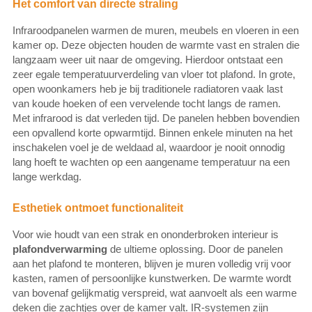
Het comfort van directe straling
Infraroodpanelen warmen de muren, meubels en vloeren in een
kamer op. Deze objecten houden de warmte vast en stralen die
langzaam weer uit naar de omgeving. Hierdoor ontstaat een
zeer egale temperatuurverdeling van vloer tot plafond. In grote,
open woonkamers heb je bij traditionele radiatoren vaak last
van koude hoeken of een vervelende tocht langs de ramen.
Met infrarood is dat verleden tijd. De panelen hebben bovendien
een opvallend korte opwarmtijd. Binnen enkele minuten na het
inschakelen voel je de weldaad al, waardoor je nooit onnodig
lang hoeft te wachten op een aangename temperatuur na een
lange werkdag.
Esthetiek ontmoet functionaliteit
Voor wie houdt van een strak en ononderbroken interieur is
plafondverwarming
de ultieme oplossing. Door de panelen
aan het plafond te monteren, blijven je muren volledig vrij voor
kasten, ramen of persoonlijke kunstwerken. De warmte wordt
van bovenaf gelijkmatig verspreid, wat aanvoelt als een warme
deken die zachtjes over de kamer valt. IR-systemen zijn