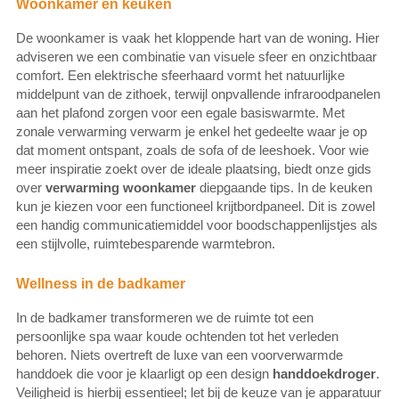
Woonkamer en keuken
De woonkamer is vaak het kloppende hart van de woning. Hier
adviseren we een combinatie van visuele sfeer en onzichtbaar
comfort. Een elektrische sfeerhaard vormt het natuurlijke
middelpunt van de zithoek, terwijl onpvallende infraroodpanelen
aan het plafond zorgen voor een egale basiswarmte. Met
zonale verwarming verwarm je enkel het gedeelte waar je op
dat moment ontspant, zoals de sofa of de leeshoek. Voor wie
meer inspiratie zoekt over de ideale plaatsing, biedt onze gids
over
verwarming woonkamer
diepgaande tips. In de keuken
kun je kiezen voor een functioneel krijtbordpaneel. Dit is zowel
een handig communicatiemiddel voor boodschappenlijstjes als
een stijlvolle, ruimtebesparende warmtebron.
Wellness in de badkamer
In de badkamer transformeren we de ruimte tot een
persoonlijke spa waar koude ochtenden tot het verleden
behoren. Niets overtreft de luxe van een voorverwarmde
handdoek die voor je klaarligt op een design
handdoekdroger
.
Veiligheid is hierbij essentieel; let bij de keuze van je apparatuur