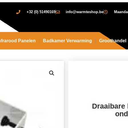
+32 (0) 51490169
info@warmteshop.be
Maandag 
nfrarood Panelen
Badkamer Verwarming
Groothandel
Draaibare
onde