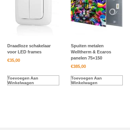
Draadloze schakelaar
Spuiten metalen
voor LED frames
Welltherm & Ecaros
panelen 75×150
€
35,00
€
385,00
Toevoegen Aan
Toevoegen Aan
Winkelwagen
Winkelwagen