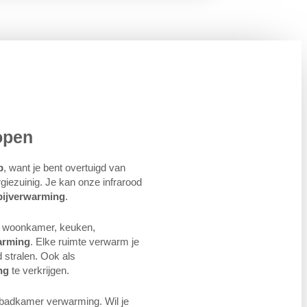
open
p
, want je bent overtuigd van
giezuinig. Je kan onze infrarood
bijverwarming
.
je woonkamer, keuken,
arming
. Elke ruimte verwarm je
 stralen. Ook als
ng
te verkrijgen.
 badkamer verwarming. Wil je