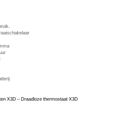
ruik.
draaischakelaar
ramma
uur
d
terij
ten X3D – Draadloze thermostaat X3D