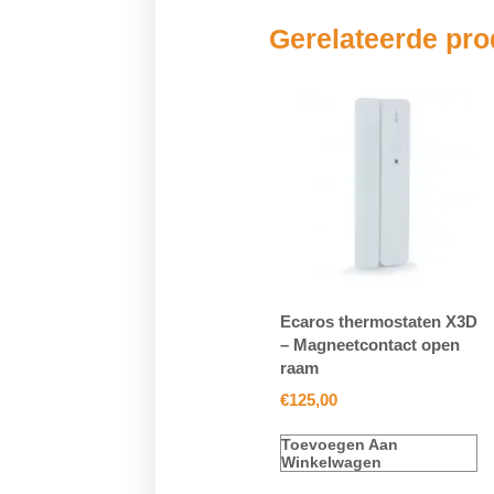
Gerelateerde pr
Ecaros thermostaten X3D
– Magneetcontact open
raam
€
125,00
Toevoegen Aan
Winkelwagen