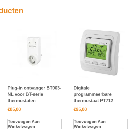
oducten
Plug-in ontvanger BT003-
Digitale
NL voor BT-serie
programmeerbare
thermostaten
thermostaat PT712
€
85,00
€
95,00
Toevoegen Aan
Toevoegen Aan
Winkelwagen
Winkelwagen