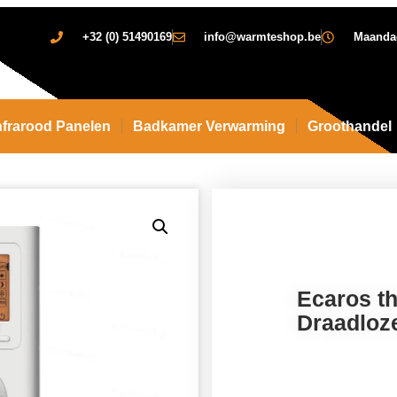
+32 (0) 51490169
info@warmteshop.be
Maandag 
nfrarood Panelen
Badkamer Verwarming
Groothandel
Ecaros t
Draadloz