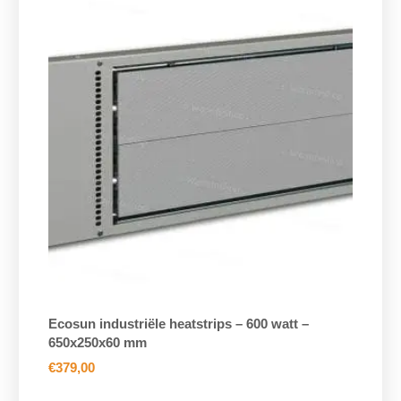
Ecosun industriële heatstrips – 600 watt –
650x250x60 mm
€
379,00