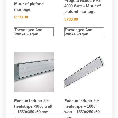
Progetti Helios HP2-
Muur of plafond
4000 Watt – Muur of
montage
plafond montage
€
999,00
€
799,00
Toevoegen Aan
Toevoegen Aan
Winkelwagen
Winkelwagen
Ecosun industriële
Ecosun industriële
heatstrips -3600 watt
heatstrips – 1800
– 1550x350x60 mm
watt – 1550x250x60
mm