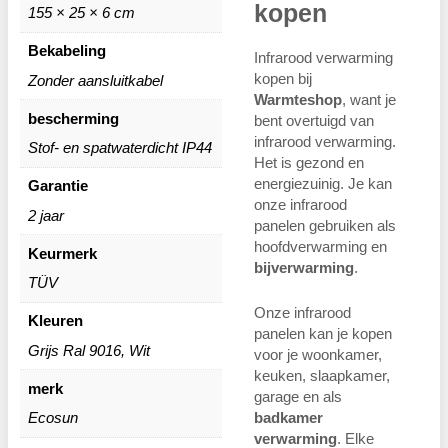
kopen
155 × 25 × 6 cm
Bekabeling
Infrarood verwarming
kopen bij
Zonder aansluitkabel
Warmteshop
, want je
bescherming
bent overtuigd van
infrarood verwarming.
Stof- en spatwaterdicht IP44
Het is gezond en
energiezuinig. Je kan
Garantie
onze infrarood
2 jaar
panelen gebruiken als
hoofdverwarming en
Keurmerk
bijverwarming
.
TÜV
Onze infrarood
Kleuren
panelen kan je kopen
Grijs Ral 9016, Wit
voor je woonkamer,
keuken, slaapkamer,
merk
garage en als
Ecosun
badkamer
verwarming
. Elke