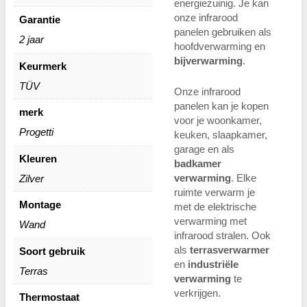
energiezuinig. Je kan
onze infrarood
Garantie
panelen gebruiken als
2 jaar
hoofdverwarming en
bijverwarming
.
Keurmerk
TÜV
Onze infrarood
panelen kan je kopen
merk
voor je woonkamer,
Progetti
keuken, slaapkamer,
garage en als
Kleuren
badkamer
verwarming
. Elke
Zilver
ruimte verwarm je
Montage
met de elektrische
verwarming met
Wand
infrarood stralen. Ook
als
terrasverwarmer
Soort gebruik
en
industriële
Terras
verwarming
te
verkrijgen.
Thermostaat