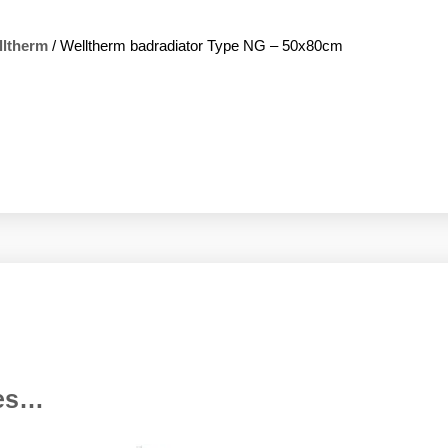
ltherm
/ Welltherm badradiator Type NG – 50x80cm
ies…