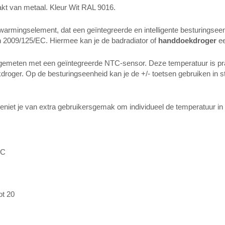
t van metaal. Kleur Wit RAL 9016.
armingselement, dat een geïntegreerde en intelligente besturingseen
jn 2009/125/EC. Hiermee kan je de badradiator of
handdoekdroger
ee
gemeten met een geïntegreerde NTC-sensor. Deze temperatuur is prak
kdroger. Op de besturingseenheid kan je de +/- toetsen gebruiken in
 geniet je van extra gebruikersgemak om individueel de temperatuur 
°C
ot 20