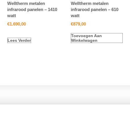
Welltherm metalen
Welltherm metalen
infrarood panelen – 1410
infrarood panelen – 610
watt
watt
€
1.690,00
€
879,00
Toevoegen Aan
Lees Verder
Winkelwagen