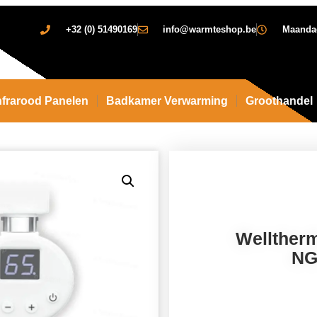
+32 (0) 51490169
info@warmteshop.be
Maandag 
nfrarood Panelen
Badkamer Verwarming
Groothandel
Welltherm
NG