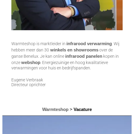
infrarood verwarming
Warmteshop is marktleider in
. Wij
winkels en showrooms
hebben meer dan 30
over de
infrarood panelen
ganse Benelux. Je kan online
kopen in
webshop
onze
. Energiezuinige en hoog kwalitatieve
verwarmingen voor huis en bedrijfspanden.
Eugene Verbraak
Directeur oprichter
Warmteshop
>
Vacature