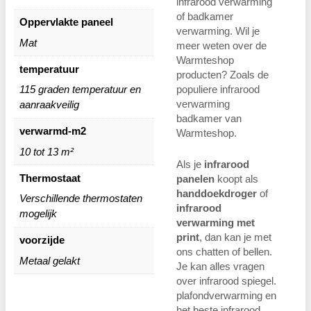
infrarood verwarming
of badkamer
Oppervlakte paneel
verwarming. Wil je
Mat
meer weten over de
Warmteshop
temperatuur
producten? Zoals de
populiere infrarood
115 graden temperatuur en
verwarming
aanraakveilig
badkamer van
verwarmd-m2
Warmteshop.
10 tot 13 m²
Als je
infrarood
Thermostaat
panelen
koopt als
handdoekdroger
of
Verschillende thermostaten
infrarood
mogelijk
verwarming met
print
, dan kan je met
voorzijde
ons chatten of bellen.
Metaal gelakt
Je kan alles vragen
over infrarood spiegel.
plafondverwarming en
het beste infrarood