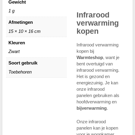
Gewicht
1 g
Infrarood
verwarming
Afmetingen
kopen
15 × 10 × 16 cm
Kleuren
Infrarood verwarming
kopen bij
Zwart
Warmteshop
, want je
Soort gebruik
bent overtuigd van
infrarood verwarming.
Toebehoren
Het is gezond en
energiezuinig. Je kan
onze infrarood
panelen gebruiken als
hoofdverwarming en
bijverwarming
.
Onze infrarood
panelen kan je kopen
voor je woonkamer,