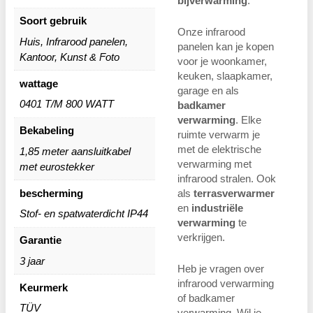
bijverwarming
.
Soort gebruik
Onze infrarood
Huis, Infrarood panelen,
panelen kan je kopen
Kantoor, Kunst & Foto
voor je woonkamer,
keuken, slaapkamer,
wattage
garage en als
0401 T/M 800 WATT
badkamer
verwarming
. Elke
Bekabeling
ruimte verwarm je
met de elektrische
1,85 meter aansluitkabel
verwarming met
met eurostekker
infrarood stralen. Ook
bescherming
als
terrasverwarmer
en
industriële
Stof- en spatwaterdicht IP44
verwarming
te
verkrijgen.
Garantie
3 jaar
Heb je vragen over
infrarood verwarming
Keurmerk
of badkamer
TÜV
verwarming. Wil je