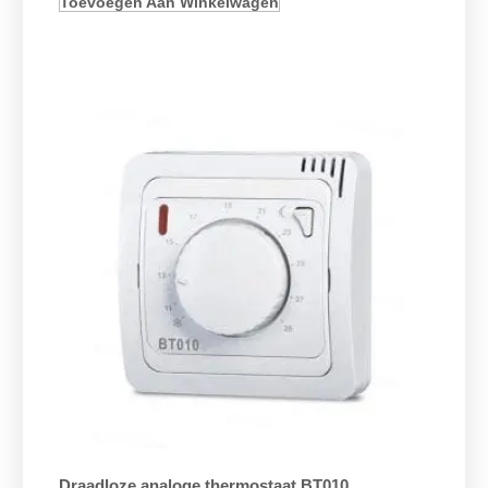
Toevoegen Aan Winkelwagen
Draadloze analoge thermostaat BT010