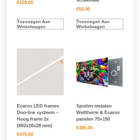
€
159,00
€
55,00
Toevoegen Aan
Toevoegen Aan
Winkelwagen
Winkelwagen
Ecaros LED frames
Spuiten metalen
Duo-line systeem –
Welltherm & Ecaros
Hoog frame 2x
panelen 75×150
(892x20x28 mm)
€
385,00
€
475,00