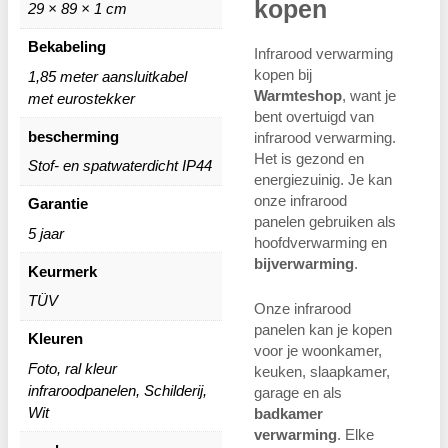
kopen
29 × 89 × 1 cm
Bekabeling
Infrarood verwarming
kopen bij
1,85 meter aansluitkabel
Warmteshop
, want je
met eurostekker
bent overtuigd van
bescherming
infrarood verwarming.
Het is gezond en
Stof- en spatwaterdicht IP44
energiezuinig. Je kan
onze infrarood
Garantie
panelen gebruiken als
5 jaar
hoofdverwarming en
bijverwarming
.
Keurmerk
TÜV
Onze infrarood
panelen kan je kopen
Kleuren
voor je woonkamer,
Foto, ral kleur
keuken, slaapkamer,
infraroodpanelen, Schilderij,
garage en als
Wit
badkamer
verwarming
. Elke