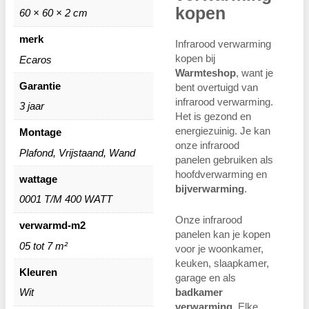
kopen
60 × 60 × 2 cm
merk
Infrarood verwarming
kopen bij
Ecaros
Warmteshop
, want je
Garantie
bent overtuigd van
infrarood verwarming.
3 jaar
Het is gezond en
energiezuinig. Je kan
Montage
onze infrarood
Plafond, Vrijstaand, Wand
panelen gebruiken als
hoofdverwarming en
wattage
bijverwarming
.
0001 T/M 400 WATT
Onze infrarood
verwarmd-m2
panelen kan je kopen
05 tot 7 m²
voor je woonkamer,
keuken, slaapkamer,
Kleuren
garage en als
Wit
badkamer
verwarming
. Elke