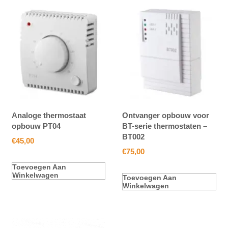
Analoge thermostaat
Ontvanger opbouw voor
opbouw PT04
BT-serie thermostaten –
BT002
€
45,00
€
75,00
Toevoegen Aan
Winkelwagen
Toevoegen Aan
Winkelwagen