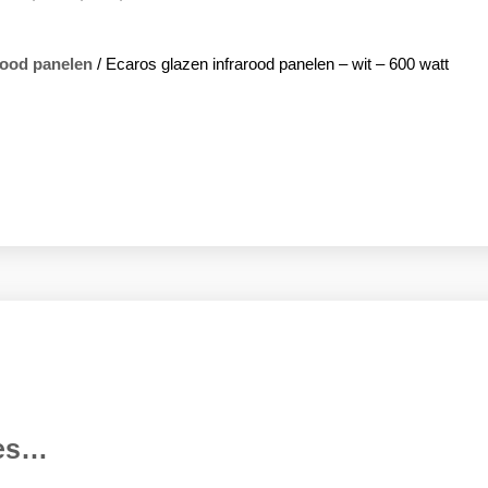
rood panelen
/ Ecaros glazen infrarood panelen – wit – 600 watt
ies…