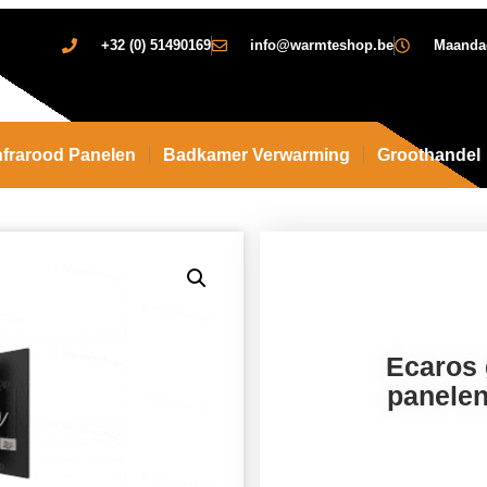
+32 (0) 51490169
info@warmteshop.be
Maandag 
nfrarood Panelen
Badkamer Verwarming
Groothandel
Ecaros 
panelen