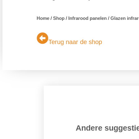
Home
/
Shop
/
Infrarood panelen
/
Glazen infra
Terug naar de shop
Andere suggest