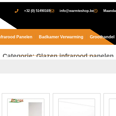
+32 (0) 51490169
info@warmteshop.be
Maandag 
nfrarood Panelen
Badkamer Verwarming
Groothandel
Categorie: Glazen infrarood panelen