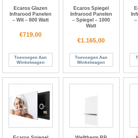
Ecaros Glazen
Ecaros Spiegel
E
Infrarood Panelen
Infrarood Panelen
In
– Wit – 800 Watt
– Spiegel – 1000
–
Watt
€
719,00
€
1.165,00
Toevoegen Aan
Toevoegen Aan
T
Winkelwagen
Winkelwagen
Ecaros Spiegel
Welltherm BP