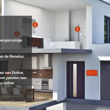
nergiezuinige
an de Benelux.
en van Duitse
rood panelen kan
ze online