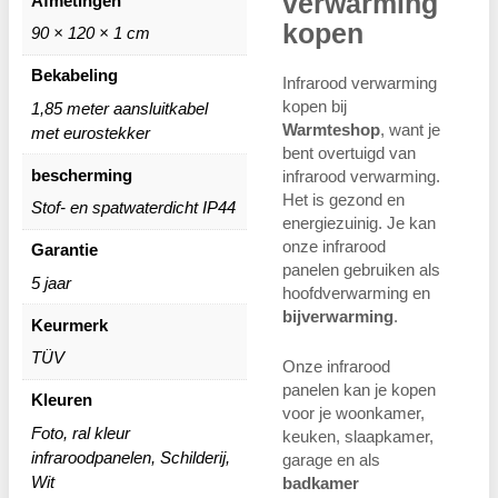
verwarming
Afmetingen
kopen
90 × 120 × 1 cm
Bekabeling
Infrarood verwarming
kopen bij
1,85 meter aansluitkabel
Warmteshop
, want je
met eurostekker
bent overtuigd van
bescherming
infrarood verwarming.
Het is gezond en
Stof- en spatwaterdicht IP44
energiezuinig. Je kan
onze infrarood
Garantie
panelen gebruiken als
5 jaar
hoofdverwarming en
bijverwarming
.
Keurmerk
TÜV
Onze infrarood
panelen kan je kopen
Kleuren
voor je woonkamer,
Foto, ral kleur
keuken, slaapkamer,
infraroodpanelen, Schilderij,
garage en als
Wit
badkamer