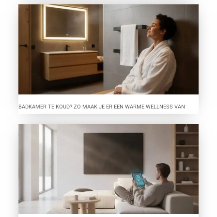
BADKAMER TE KOUD? ZO MAAK JE ER EEN WARME WELLNESS VAN