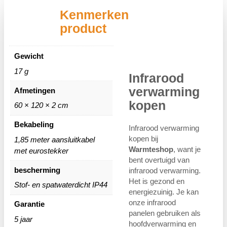
Kenmerken
product
Gewicht
17 g
Infrarood
verwarming
Afmetingen
kopen
60 × 120 × 2 cm
Bekabeling
Infrarood verwarming
kopen bij
1,85 meter aansluitkabel
Warmteshop
, want je
met eurostekker
bent overtuigd van
bescherming
infrarood verwarming.
Het is gezond en
Stof- en spatwaterdicht IP44
energiezuinig. Je kan
onze infrarood
Garantie
panelen gebruiken als
5 jaar
hoofdverwarming en