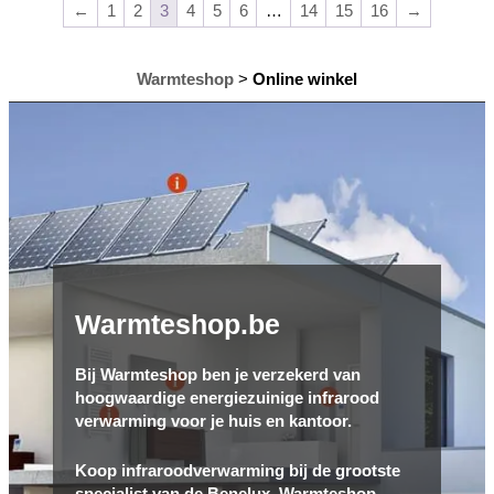
←
1
2
3
4
5
6
…
14
15
16
→
Warmteshop
>
Online winkel
Warmteshop.be
Bij Warmteshop ben je verzekerd van
hoogwaardige energiezuinige infrarood
verwarming voor je huis en kantoor.
Koop infraroodverwarming bij de grootste
specialist van de Benelux. Warmteshop,